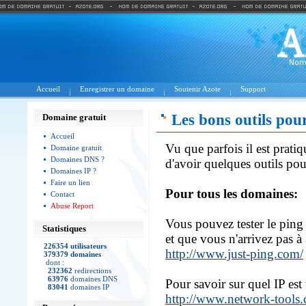
Accueil
Enregistrer un domaine
Soutenir Azote
Support
Les bons outils pour 
Domaine gratuit
Accueil
Vu que parfois il est prati
Domaine gratuit
Domaines DNS ?
d'avoir quelques outils pour
Domaines IP ?
Faire un lien
Pour tous les domaines:
Contact
Abuse Report
Vous pouvez tester le ping 
Statistiques
et que vous n'arrivez pas à
226354 utilisateurs
http://www.just-ping.com/
379379 domaines
dont :
232362
redirections
63976
domaines DNS
Pour savoir sur quel IP est
83041
domaines IP
http://www.network-tools