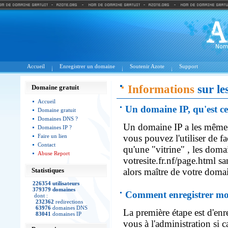
Accueil
Enregistrer un domaine
Soutenir Azote
Support
Informations
sur le
Domaine gratuit
Accueil
Un domaine IP, qu'est ce
Domaine gratuit
Domaines DNS ?
Un domaine IP a les mêmes
Domaines IP ?
Faire un lien
vous pouvez l'utiliser de f
Contact
qu'une "vitrine" , les doma
Abuse Report
votresite.fr.nf/page.html s
Statistiques
alors maître de votre doma
226354 utilisateurs
379379 domaines
Comment enregistrer mo
dont :
232362
redirections
63976
domaines DNS
La première étape est d'enre
83041
domaines IP
vous à l'administration si c