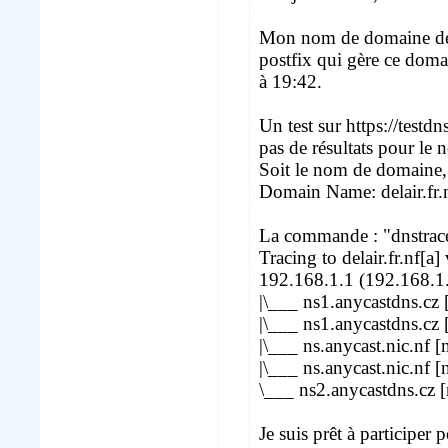
Mon nom de domaine delai
postfix qui gère ce domai
à 19:42.
Un test sur https://testd
pas de résultats pour le 
Soit le nom de domaine, n'
Domain Name: delair.fr.
La commande : "dnstracer
Tracing to delair.fr.nf[a
192.168.1.1 (192.168.1
|\___ ns1.anycastdns.cz
|\___ ns1.anycastdns.cz
|\___ ns.anycast.nic.nf 
|\___ ns.anycast.nic.nf
\___ ns2.anycastdns.cz 
Je suis prêt à participer 