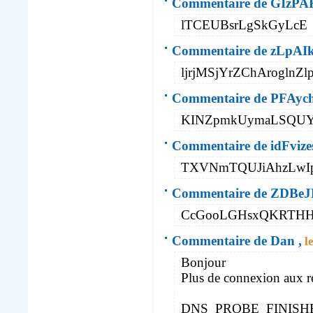
Commentaire de GIz
lTCEUBsrLgSkGyLcE
Commentaire de zLp
ljrjMSjYrZChAroglnZl
Commentaire de PFAy
KINZpmkUymaLSQUY
Commentaire de idFvizes
TXVNmTQUJiAhzLwI
Commentaire de ZDBe
CcGooLGHsxQKRTH
Commentaire de Dan ,
le
Bonjour
Plus de connexion aux red
DNS_PROBE_FINIS