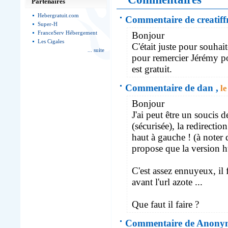
Partenaires
Hebergratuit.com
Commentaire de creatiffr
Super-H
FranceServ Hébergement
Bonjour
Les Cigales
C'était juste pour souhai
... suite
pour remercier Jérémy po
est gratuit.
Commentaire de dan ,
le
Bonjour
J'ai peut être un soucis
(sécurisée), la redirectio
haut à gauche ! (à noter 
propose que la version htt
C'est assez ennuyeux, il 
avant l'url azote ...
Que faut il faire ?
Commentaire de Anonym