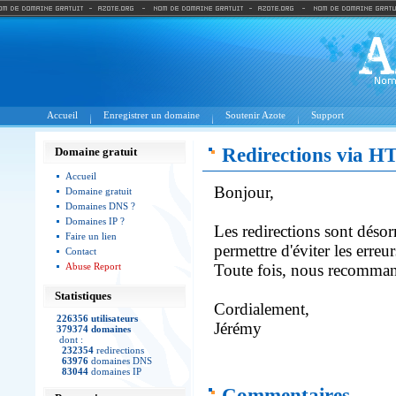
Accueil
Enregistrer un domaine
Soutenir Azote
Support
Redirections via 
Domaine gratuit
Accueil
Bonjour,
Domaine gratuit
Domaines DNS ?
Domaines IP ?
Les redirections sont déso
Faire un lien
permettre d'éviter les erreur
Contact
Abuse Report
Toute fois, nous recomman
Statistiques
Cordialement,
226356 utilisateurs
Jérémy
379374 domaines
dont :
232354
redirections
63976
domaines DNS
83044
domaines IP
Commentaires