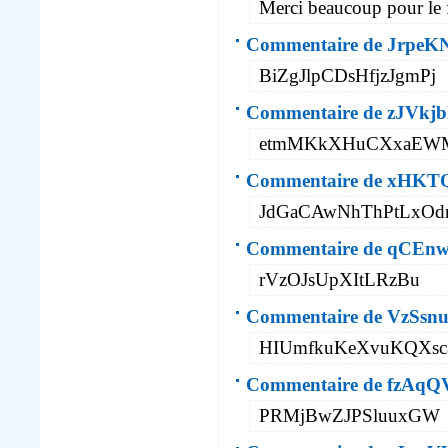
Merci beaucoup pour le 
Commentaire de JrpeK
BiZgJlpCDsHfjzJgmPj
Commentaire de zJVkjb
etmMKkXHuCXxaEWM
Commentaire de xHK
JdGaCAwNhThPtLxO
Commentaire de qCEn
rVzOJsUpXItLRzBu
Commentaire de VzSsnu
HIUmfkuKeXvuKQXsc
Commentaire de fzAq
PRMjBwZJPSluuxGW