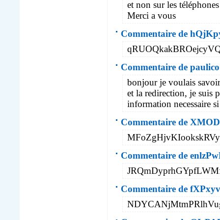
et non sur les téléphone
Merci a vous
Commentaire de hQjK
qRUOQkakBROejcyV
Commentaire de paulico
bonjour je voulais savoi
et la redirection, je suis
information necessaire si
Commentaire de XMO
MFoZgHjvKIookskRV
Commentaire de enlzPw
JRQmDyprhGYpfLWM
Commentaire de fXPxy
NDYCANjMtmPRlhVu