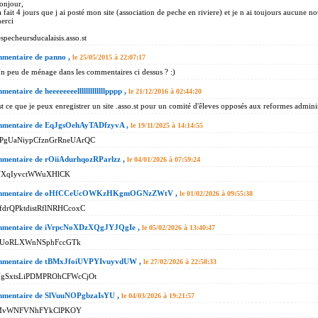
onjour,
a fait 4 jours que j ai posté mon site (association de peche en riviere) et je n ai toujours aucune 
erci
especheursducalaisis.asso.st
mentaire de panno ,
le 25/05/2015 à 22:07:17
n peu de ménage dans les commentaires ci dessus ? :)
entaire de heeeeeeeelllllllllllllpppp ,
le 21/12/2016 à 02:44:20
st ce que je peux enregistrer un site .asso.st pour un comité d'êleves opposés aux reformes adminis
mentaire de EqJgsOehAyTADfzyvA ,
le 19/11/2025 à 14:14:55
PgUaNiypCfznGrRneUArQC
mentaire de rOiiAdurhqozRParlzz ,
le 04/01/2026 à 07:59:24
XqIyvctWWuXHlCK
mentaire de oHfCCeUcOWKzHKgmOGNzZWtV ,
le 01/02/2026 à 09:55:38
fdrQPktdistRflNRHCcoxC
mentaire de iVrpcNoXDzXQgJYJQgIe ,
le 05/02/2026 à 13:40:47
UoRLXWnNSphFccGTk
mentaire de tBMxJfoiUVPYIvuyvdUW ,
le 27/02/2026 à 22:58:33
gSxtsLiPDMPROhCFWcCjOt
mentaire de SlVuuNOPgbzaIsYU ,
le 04/03/2026 à 19:21:57
MvWNFVNhFYkClPKOY