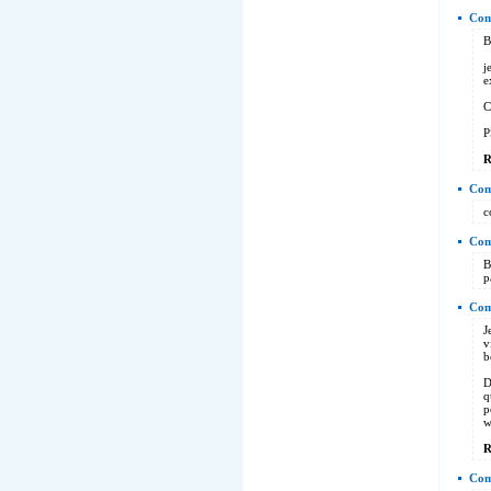
Com
B
j
e
C
P
R
Com
c
Com
B
p
Com
J
v
b
D
q
p
w
R
Com