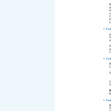
B
j
d
c
C
M
L
Com
j
O
q
D
q
l
Com
B
L
S
C
O
R
f
Com
B
T