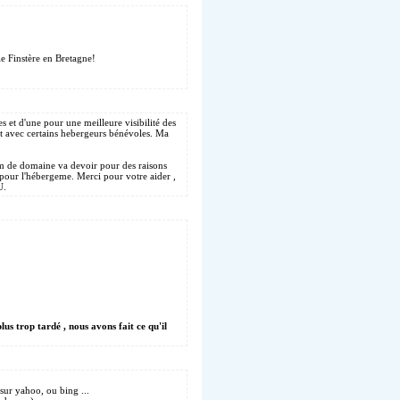
le Finstère en Bretagne!
s et d'une pour une meilleure visibilité des
at avec certains hebergeurs bénévoles. Ma
om de domaine va devoir pour des raisons
pour l'hébergeme. Merci pour votre aider ,
U.
us trop tardé , nous avons fait ce qu'il
 sur yahoo, ou bing ...