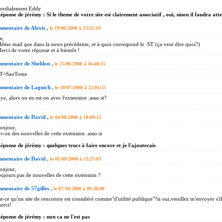
ordialement Eddy
éponse de jérémy : Si le theme de votre site est clairement associatif , oui, sinon il faudra att
mentaire de Alexis ,
le 19/06/2008 à 23:55:19
e,
ême mail que dans la news précédente, et à quoi correspond le .ST (ça veut dire quoi?)
erci de votre réponse et à bientôt !
mentaire de Sheldon ,
le 25/06/2008 à 16:48:15
T=SaoTome
mentaire de Laguich ,
le 10/07/2008 à 22:01:55
ye, alors ou en est on avec l'extension .asso.st?
mentaire de David ,
le 04/08/2008 à 18:09:15
onjour,
-t-on des nouvelles de cette extension .asso.st
éponse de jérémy : quelques trucs à faire encore et je l'ajouterais
mentaire de David ,
le 01/09/2008 à 13:27:03
onjour,
oujours pas de nouvelles de cette extension ?
entaire de 57gilles ,
le 07/10/2008 à 09:38:08
st-ce qu'un site de rencontre est considéré comme"d'utilité publique"?si oui,veuillez m'envoyer s'il
erci!
éponse de jérémy : non ca ne l'est pas