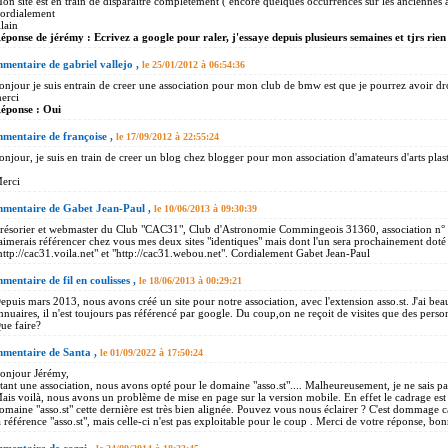
on site est en train de disparaitre complètement ( encore quelques occurrences sur les anciennes 
ordialement
lain
éponse de jérémy : Ecrivez a google pour raler, j'essaye depuis plusieurs semaines et tjrs rien 
entaire de gabriel vallejo ,
le 25/01/2012 à 06:54:36
onjour je suis entrain de creer une association pour mon club de bmw est que je pourrez avoir dro
erci
éponse : Oui
mentaire de françoise ,
le 17/09/2012 à 22:55:24
onjour, je suis en train de creer un blog chez blogger pour mon association d'amateurs d'arts plasti
erci
mentaire de Gabet Jean-Paul ,
le 10/06/2013 à 09:30:39
résorier et webmaster du Club "CAC31", Club d'Astronomie Commingeois 31360, association n°
'aimerais référencer chez vous mes deux sites "identiques" mais dont l'un sera prochainement doté
http://cac31.voila.net" et "http://cac31.webou.net". Cordialement Gabet Jean-Paul
entaire de fil en coulisses ,
le 18/06/2013 à 00:29:21
epuis mars 2013, nous avons créé un site pour notre association, avec l'extension asso.st. J'ai beau 
nnuaires, il n'est toujours pas référencé par google. Du coup,on ne reçoit de visites que des personne
ue faire?
mentaire de Santa ,
le 01/09/2022 à 17:50:24
onjour Jérémy,
tant une association, nous avons opté pour le domaine "asso.st".... Malheureusement, je ne sais p
ais voilà, nous avons un problème de mise en page sur la version mobile. En effet le cadrage est
omaine "asso.st" cette dernière est très bien alignée. Pouvez vous nous éclairer ? C'est dommage ca
a référence "asso.st", mais celle-ci n'est pas exploitable pour le coup . Merci de votre réponse, bo