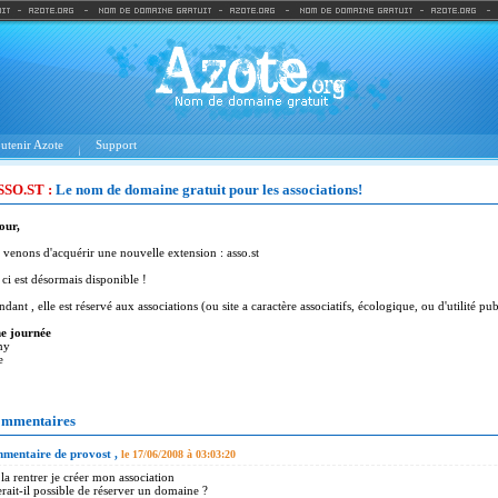
utenir Azote
Support
SSO.ST :
Le nom de domaine gratuit pour les associations!
our,
venons d'acquérir une nouvelle extension : asso.st
 ci est désormais disponible !
dant , elle est réservé aux associations (ou site a caractère associatifs, écologique, ou d'utilité pu
e journée
my
e
mmentaires
mentaire de provost ,
le 17/06/2008 à 03:03:20
 la rentrer je créer mon association
erait-il possible de réserver un domaine ?