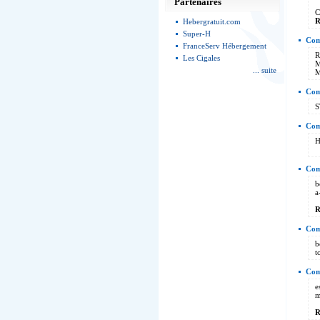
Partenaires
C
R
Hebergratuit.com
Super-H
Com
FranceServ Hébergement
R
Les Cigales
M
... suite
M
Com
S
Com
H
Com
b
a
R
Com
b
t
Comm
e
m
R