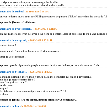
e dirige une association pour le sauvetage des équidés.
ous luttons contre la maltraitance et l'abandon des équidés.
mentaire de ctriboul ,
le 21/11/2009 à 18:39:31
onjour je desire savoir si un site PEEP (association de parents d'éléves) entre dans les choix de
éponse de jérémy : Oui biensur
mentaire de pyrotecnicien ,
le 05/06/2010 à 16:19:43
onjour j'aimerai créer un site avec pour nom de domaine .asso.st est ce que le site d'une alliance d
mentaire de mahprod ,
le 06/03/2012 à 00:44:11
onjour Azote !
u'en est il de l'indexation Google de l'extention asso.st ?
erci de votre réponse :)
éponse :
pas de réponse de google si ce n'est la réponse de base, on attends, comme d'hab
mentaire de Stéphane ,
le 02/01/2011 à 14:45:50
'ai eu mon domaine, merci mais n'arrive pas à me connecter avec mon FTP (filezilla)
ue dois-je mettre comme Hôte ?
dentifiant (adresse mail ?)
ot de passe
ompte ?
erci d'avance pour les renseignements et bonne année 2011
téphane
éponse de jérémy : Je me répete, nous ne sommes PAS hébergeur ...
mentaire de Luc ,
le 26/02/2011 à 15:06:36