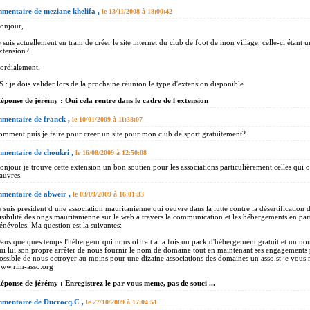
mentaire de meziane khelifa ,
le 13/11/2008 à 18:00:42
onjour,
e suis actuellement en train de créer le site internet du club de foot de mon village, celle-ci étant 
xtension?
ordialement,
S : je dois valider lors de la prochaine réunion le type d'extension disponible
éponse de jérémy : Oui cela rentre dans le cadre de l'extension
mentaire de franck ,
le 10/01/2009 à 11:38:07
omment puis je faire pour creer un site pour mon club de sport gratuitement?
mentaire de choukri ,
le 16/08/2009 à 12:50:08
onjour je trouve cette extension un bon soutien pour les associations particulièrement celles qui o
auvres.
mentaire de abweir ,
le 03/09/2009 à 16:01:33
e suis president d une association mauritanienne qui oeuvre dans la lutte contre la désertification 
isibilité des ongs mauritanienne sur le web a travers la communication et les hébergements en par
énévoles. Ma question est la suivantes:
ans quelques temps l'hébergeur qui nous offrait a la fois un pack d'hébergement gratuit et un n
ui lui son propre arrêter de nous fournir le nom de domaine tout en maintenant ses engagements p
ossible de nous octroyer au moins pour une dizaine associations des domaines un asso.st je vous 
ww.rim-asso.org
éponse de jérémy : Enregistrez le par vous meme, pas de souci ...
mentaire de Ducrocq.C ,
le 27/10/2009 à 17:04:51