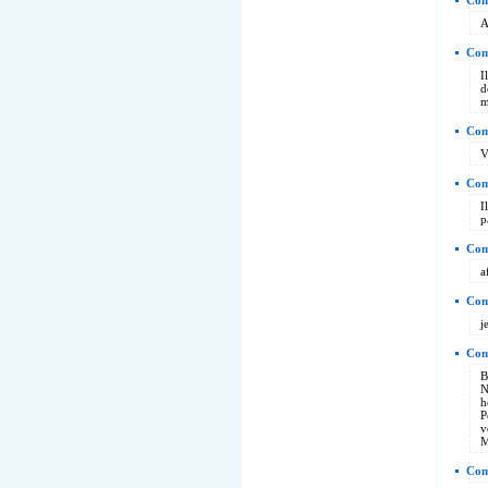
Com
A
Com
I
d
m
Com
V
Com
I
p
Comm
a
Comm
j
Com
B
N
h
P
v
M
Com