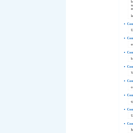
b
s
m
l
Com
U
Comm
e
Com
b
Com
V
Com
o
Com
q
Com
U
Com