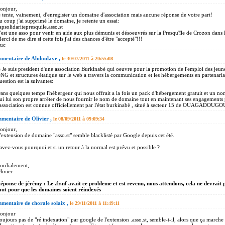
onjour,
e tente, vainement, d'enregister un domaine d'association mais aucune réponse de votre part!
u coup j'ai supprimé le domaine, je retente un essai:
apsolidaritepresquile.asso.st
'est une asso pour venir en aide aux plus démunis et désoeuvrés sur la Presqu'île de Crozon dans 
erci de me dire si cette fois j'ai des chances d'être "accepté"!!!
uc
mentaire de Abdoulaye ,
le 30/07/2011 à 20:55:08
e Je suis president d'une association Burkinabè qui oeuvre pour la promotion de l'emploi des jeune
NG et structures étatique sur le web a travers la communication et les hébergements en partenari
uestion est la suivantes:
ans quelques temps l'hébergeur qui nous offrait a la fois un pack d'hébergement gratuit et un n
ui lui son propre arrêter de nous fournir le nom de domaine tout en maintenant ses engagements 
'association est connue officiellement par l'état burkinabè , situé à secteur 15 de OUAGADOUGO
mentaire de Olivier ,
le 08/09/2011 à 09:09:34
onjour,
'extension de domaine "asso.st" semble blacklisté par Google depuis cet été.
avez-vous pourquoi et si un retour à la normal est prévu et possible ?
ordialement,
livier
éponse de jérémy : Le .fr.nf avait ce probleme et est revenu, nous attendons, cela ne devrait pl
aut pour que les domaines soient réindexés
mentaire de chorale solaix ,
le 29/11/2011 à 11:49:11
onjour
oujours pas de "ré indexation" par google de l'extension .asso.st, semble-t-il, alors que ça marche