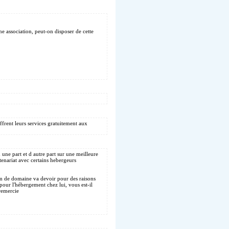
une association, peut-on disposer de cette
ffrent leurs services gratuitement aux
d une part et d autre part sur une meilleure
tenariat avec certains hebergeurs
om de domaine va devoir pour des raisons
our l'hébergement chez lui, vous est-il
remercie