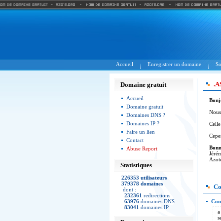
Accueil
Enregistrer un domaine
So
.A
Domaine gratuit
Accueil
Bonj
Domaine gratuit
Nous 
Domaines DNS ?
Domaines IP ?
Celle
Faire un lien
Cepen
Contact
Bonn
Abuse Report
Jéré
Azot
Statistiques
226353 utilisateurs
379378 domaines
Co
dont :
232361
redirections
63976
domaines DNS
Com
83041
domaines IP
a
s