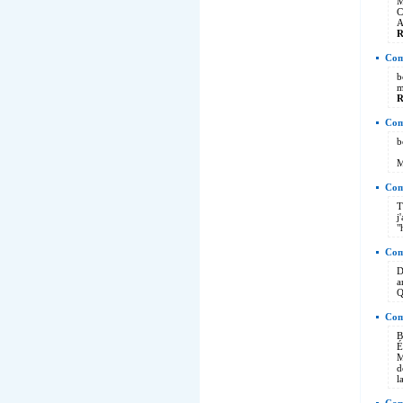
M
C
A
R
Comm
b
m
R
Com
b
M
Com
T
j
"
Comm
D
a
Q
Com
B
É
M
d
l