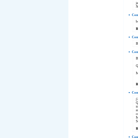
j
N
Com
b
R
Com
B
Com
B
Q
M
R
Com
j
Q
i
m
c
M
S
R
Com