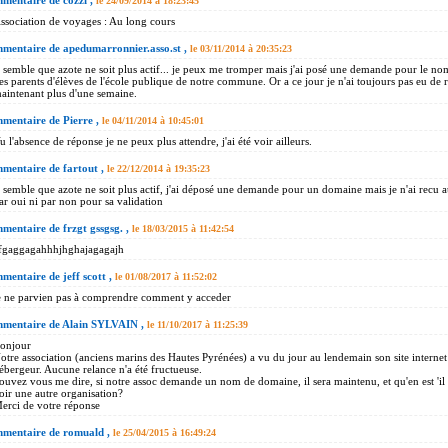
mentaire de cozzi ,
le 24/09/2014 à 18:23:45
ssociation de voyages : Au long cours
mentaire de apedumarronnier.asso.st ,
le 03/11/2014 à 20:35:23
l semble que azote ne soit plus actif... je peux me tromper mais j'ai posé une demande pour le no
es parents d'élèves de l'école publique de notre commune. Or a ce jour je n'ai toujours pas eu de ré
aintenant plus d'une semaine.
mentaire de Pierre ,
le 04/11/2014 à 10:45:01
u l'absence de réponse je ne peux plus attendre, j'ai été voir ailleurs.
mentaire de fartout ,
le 22/12/2014 à 19:35:23
l semble que azote ne soit plus actif, j'ai déposé une demande pour un domaine mais je n'ai recu 
ar oui ni par non pour sa validation
entaire de frzgt gssgsg. ,
le 18/03/2015 à 11:42:54
fgaggagahhhjhghajagagajh
entaire de jeff scott ,
le 01/08/2017 à 11:52:02
e ne parvien pas à comprendre comment y acceder
mentaire de Alain SYLVAIN ,
le 11/10/2017 à 11:25:39
onjour
otre association (anciens marins des Hautes Pyrénées) a vu du jour au lendemain son site internet
ébergeur. Aucune relance n'a été fructueuse.
ouvez vous me dire, si notre assoc demande un nom de domaine, il sera maintenu, et qu'en est 'il 
oir une autre organisation?
erci de votre réponse
mentaire de romuald ,
le 25/04/2015 à 16:49:24