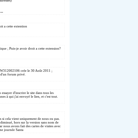
adresses)
...
it a cette extention
que ; Puis-je avoir droit a cette extension?
 W312002106 crée le 30 Août 2011 ;
 d'un forum privé.
essayer d'inscrire le site dans tous les
s à qui j'ai envoyé le lien, et c'est tout.
as si cela vient uniquement de nous ou pas.
 diminué, hors sur la version sans nom de
r nous avons fait des cartes de visites avec
nne journée Santa