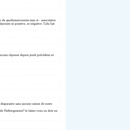
m de apedumarronnier.asso.st - association
ponses ni positive, ni négative. Cela fait
aucune réponse depuis jeudi précédent ni
 disparaitre sans aucune raison de notre
de l'hébergement? le faites vous ou doit on