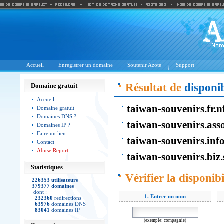
Accueil
Enregistrer un domaine
Soutenir Azote
Support
Résultat de
disponib
Domaine gratuit
Accueil
taiwan-souvenirs.fr.n
Domaine gratuit
Domaines DNS ?
taiwan-souvenirs.ass
Domaines IP ?
Faire un lien
taiwan-souvenirs.info
Contact
Abuse Report
taiwan-souvenirs.biz.
Statistiques
Vérifier la disponibi
226353 utilisateurs
379377 domaines
dont :
1. Entrer un nom
232360
redirections
63976
domaines DNS
83041
domaines IP
(exemple: compagnie)