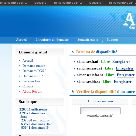
Accueil
Enregistrer un domaine
Soutenir Azote
Support
Résultat de
disponibilité
Domaine gratuit
Accueil
simonser.fr.nf
Libre
Enregistrer
Domaine gratuit
simonser.asso.st
Libre
Enregistrer
Domaines DNS ?
simonser.infos.st
Libre
Enregistrer
Domaines IP ?
Faire un lien
simonser.biz.st
Libre
Enregistrer
Contact
Vérifier la disponibilité
d'un autre
Abuse Report
Statistiques
1. Entrer un nom
226353 utilisateurs
379377 domaines
(exemple: compagnie)
dont :
232360
redirections
63976
domaines DNS
83041
domaines IP