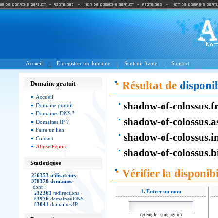
Accueil
Enregistrer un domaine
Soutenir Azote
Support
Résultat de
disponib
Domaine gratuit
Accueil
shadow-of-colossus.f
Domaine gratuit
Domaines DNS ?
shadow-of-colossus.a
Domaines IP ?
Faire un lien
shadow-of-colossus.in
Contact
Abuse Report
shadow-of-colossus.b
Statistiques
Vérifier la disponibi
226353 utilisateurs
379378 domaines
dont :
1. Entrer un nom
232361
redirections
63976
domaines DNS
83041
domaines IP
(exemple: compagnie)