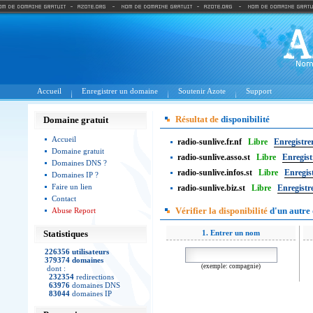
Accueil
Enregistrer un domaine
Soutenir Azote
Support
Résultat de
disponibilité
Domaine gratuit
Accueil
radio-sunlive.fr.nf
Libre
Enregistre
Domaine gratuit
radio-sunlive.asso.st
Libre
Enregist
Domaines DNS ?
radio-sunlive.infos.st
Libre
Enregis
Domaines IP ?
Faire un lien
radio-sunlive.biz.st
Libre
Enregistr
Contact
Vérifier la disponibilité
d'un autre
Abuse Report
Statistiques
1. Entrer un nom
226356 utilisateurs
379374 domaines
(exemple: compagnie)
dont :
232354
redirections
63976
domaines DNS
83044
domaines IP