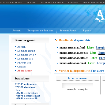
Accueil
Enregistrer un domaine
Soutenir Azote
Support
Résultat de
disponibilité
Domaine gratuit
Accueil
manosartesanas.fr.nf
Libre
Enregis
Domaine gratuit
manosartesanas.asso.st
Libre
Enreg
Domaines DNS ?
manosartesanas.infos.st
Libre
Enre
Domaines IP ?
Faire un lien
manosartesanas.biz.st
Libre
Enregi
Contact
Vérifier la disponibilité
d'un autre
Abuse Report
Statistiques
1. Entrer un nom
226353 utilisateurs
379378 domaines
(exemple: compagnie)
dont :
232361
redirections
63976
domaines DNS
83041
domaines IP