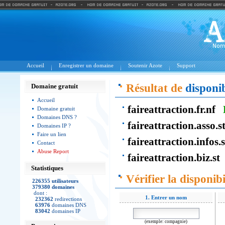
Accueil
Enregistrer un domaine
Soutenir Azote
Support
Résultat de
disponib
Domaine gratuit
Accueil
faireattraction.fr.nf
Domaine gratuit
Domaines DNS ?
faireattraction.asso.s
Domaines IP ?
Faire un lien
faireattraction.infos.
Contact
Abuse Report
faireattraction.biz.st
Statistiques
Vérifier la disponibi
226355 utilisateurs
379380 domaines
dont :
1. Entrer un nom
232362
redirections
63976
domaines DNS
83042
domaines IP
(exemple: compagnie)