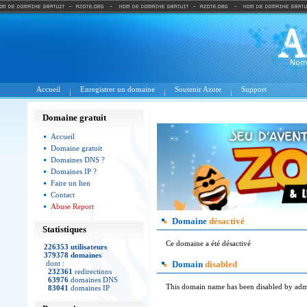
Accueil
Enregistrer un domaine
Soutenir Azote
Support
Domaine gratuit
Accueil
Domaine gratuit
Domaines DNS ?
Domaines IP ?
Faire un lien
Contact
Abuse Report
Domaine
désactivé
Statistiques
Ce domaine a été désactivé
226353 utilisateurs
379378 domaines
dont :
Domain
disabled
232361
redirections
63976
domaines DNS
This domain name has been disabled by admi
83041
domaines IP