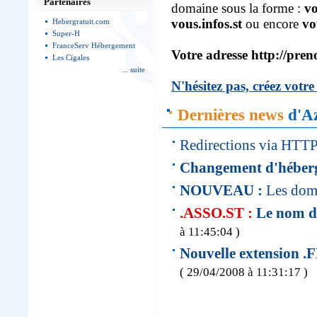
Partenaires
domaine sous la forme :
vo
vous.infos.st
ou encore
vo
Hebergratuit.com
Super-H
FranceServ Hébergement
Votre adresse http://pren
Les Cigales
... suite
N'hésitez pas, créez vot
Dernières news
d'Az
Redirections via HTT
Changement d'héber
NOUVEAU :
Les do
.ASSO.ST :
Le nom de
à 11:45:04 )
Nouvelle extension .
( 29/04/2008 à 11:31:17 )