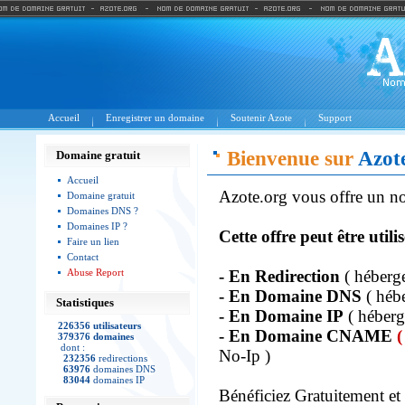
Accueil
Enregistrer un domaine
Soutenir Azote
Support
Bienvenue sur
Azot
Domaine gratuit
Accueil
Azote.org vous offre un no
Domaine gratuit
Domaines DNS ?
Domaines IP ?
Cette offre peut être utili
Faire un lien
Contact
Abuse Report
- En Redirection
( hébergeu
- En Domaine DNS
( héb
Statistiques
- En Domaine IP
( héberg
226356 utilisateurs
- En Domaine CNAME
(
379376 domaines
dont :
No-Ip )
232356
redirections
63976
domaines DNS
83044
domaines IP
Bénéficiez Gratuitement et 